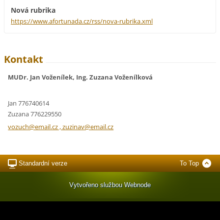
Nová rubrika
https://www.afortunada.cz/rss/nova-rubrika.xml
Kontakt
MUDr. Jan Voženílek, Ing. Zuzana Voženílková
Jan 776740614
Zuzana 776229550
vozuch@email.cz , zuzinav@email.cz
Standardní verze
To Top
Vytvořeno službou
Webnode