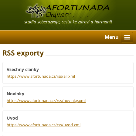
studio seberozvoje, cesta ke zdraví a harmonii
Menu
RSS exporty
Všechny články
https://www.afortunada.cz/rss/all.xml
Novinky
https://www.afortunada.cz/rss/novinky.xml
Úvod
https://www.afortunada.cz/rss/uvod.xml